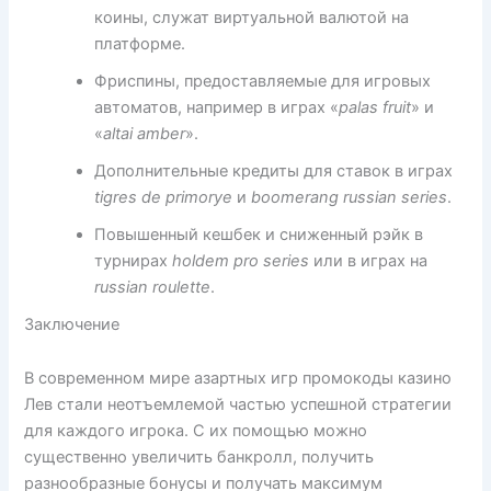
коины, служат виртуальной валютой на
платформе.
Фриспины, предоставляемые для игровых
автоматов, например в играх «
palas fruit
» и
«
altai amber
».
Дополнительные кредиты для ставок в играх
tigres de primorye
и
boomerang russian series
.
Повышенный кешбек и сниженный рэйк в
турнирах
holdem pro series
или в играх на
russian roulette
.
Заключение
В современном мире азартных игр промокоды казино
Лев стали неотъемлемой частью успешной стратегии
для каждого игрока. С их помощью можно
существенно увеличить банкролл, получить
разнообразные бонусы и получать максимум