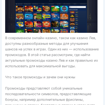
В современном онлайн-казино, таком как казино Лев,
доступны разнообразные методы для улучшения
шансов на успех в играх. Один из них — использование
промокодов. В этой статье рассмотрим, где найти
актуальные промокоды казино Лев и как правильно их
использовать для максимальной выгоды.
Что такое промокоды и зачем они нужны
Промокоды представляют собой уникальные
последовательности символов, предоставляющие
бонусы, например дополнительные фриспины,