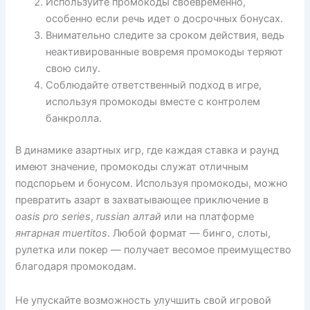
Используйте промокоды своевременно,
особенно если речь идет о досрочных бонусах.
Внимательно следите за сроком действия, ведь
неактивированные вовремя промокоды теряют
свою силу.
Соблюдайте ответственный подход в игре,
используя промокоды вместе с контролем
банкролла.
В динамике азартных игр, где каждая ставка и раунд
имеют значение, промокоды служат отличным
подспорьем и бонусом. Используя промокоды, можно
превратить азарт в захватывающее приключение в
oasis pro series
,
russian алтай
или на платформе
янтарная muertitos
. Любой формат — бинго, слоты,
рулетка или покер — получает весомое преимущество
благодаря промокодам.
Не упускайте возможность улучшить свой игровой